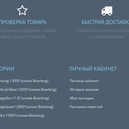
ПРОВЕРКА ТОВАРА
БЫСТРАЯ ДОСТАВК
зуально проверяем каждый
Обработка заказов и отпр
товар перед отправкой
посылок вовремя!
ГОРИИ
ЛИЧНЫЙ КАБИНЕТ
isong 130SP (копия Bearking)
Личный кабинет
is Jerkbait 120SP (копия Bearking)
История заказов
Magallon 113F (копия Bearking)
Мои закладки
MagSquad 128SP (копия Bearking)
Рассылка новостей
udra 130SP (копия Bearking)