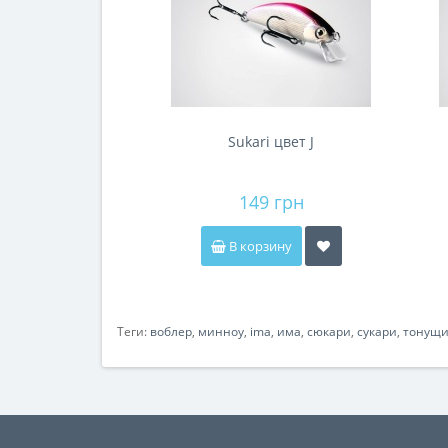
Sukari цвет J
149 грн
В корзину
Теги:
воблер
,
минноу
,
ima
,
има
,
сюкари
,
сукари
,
тонущ