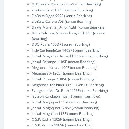
DUO Realis Rozante 63SP (копия Bearking)
ZipBaits Orbit 130SP (копия Bearking)
ZipBaits Rigge 90SP (копия Bearking)
ZipBaits Calibra 75S (копия Bearking)
Daiwa Morethan X-Roll 128F (копия Bearking)
Deps Balisong Minnow Longbill 130SF (копия
Bearking)
DUO Realis 100DR (копия Bearking)
FishyCat JungleCat 140SP (копия Bearking)
Jackall Magallon Diving 113SS (копия Bearking)
Jackall Rerange 110SP (копия Bearking)
Megabass Kanata 160F (копия Bearking)
Megabass X-120SF (копия Bearking)
Jackall Rerange 130SP (копия Bearking)
Megabass Ito Shiner 115SP (копия Bearking)
Evergreen Mo-Do Faith 115SF (копия Bearking)
Jackson Kurokawamushi (копия Tsurinoya)
Jackall MagSquad 115F (копия Bearking)
Jackall MagSquad 128SP (копия Bearking)
Jackall Magallon 113F (копия Bearking)
O.S.P. Rudra 130SP (копия Bearking)
O.S.P. Varuna 110SP (копия Bearking)